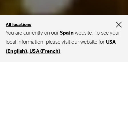
All locations
You are currently on our
Spain
website. To see your
local information, please visit our website for
USA
(English)
USA (French)
Wheel of Life
Wheel of life llegaba en 2022
y entraba en la
conversación de la gente, de manera natural, a través
de algo que muchos ya nos habíamos planteado