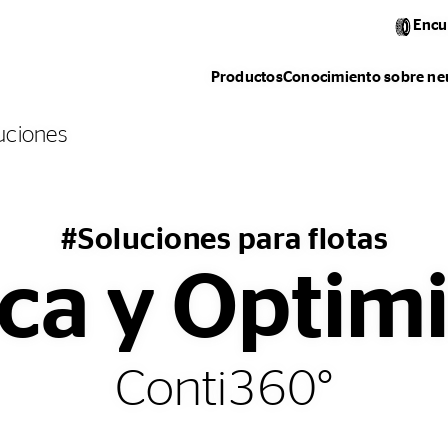
Encu
Productos
Conocimiento sobre ne
luciones
#Soluciones para flotas
ica y Optim
Conti360°