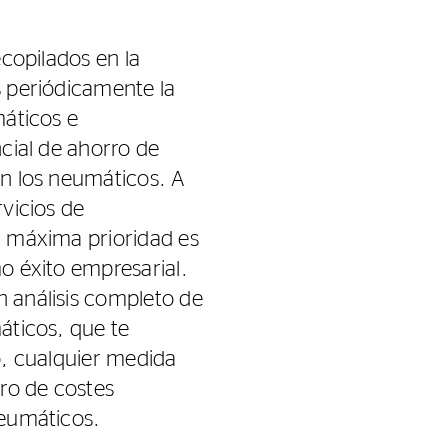
ecopilados en la
s periódicamente la
máticos e
ncial de ahorro de
on los neumáticos. A
rvicios de
a máxima prioridad es
o éxito empresarial.
 análisis completo de
áticos, que te
o, cualquier medida
rro de costes
neumáticos.