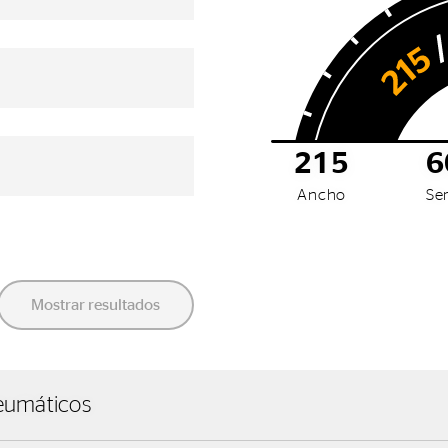
215
6
Ancho
Ser
Mostrar resultados
eumáticos