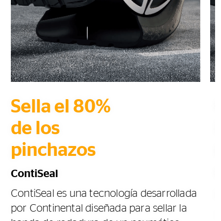
Sella el 80%
de los
pinchazos
ContiSeal
ContiSeal es una tecnología desarrollada
N
por Continental diseñada para sellar la
E