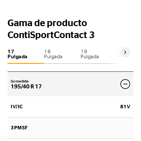
Gama de producto
ContiSportContact 3
17
18
19
20
Pulgada
Pulgada
Pulgada
Pulgada
Su medida
195/40 R 17
IV/IC
81V
3PMSF