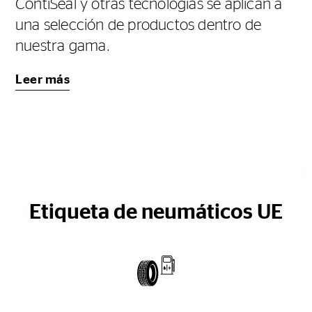
ContiSeal y otras tecnologías se aplican a
e
una selección de productos dentro de
e
nuestra gama.
o
r
Leer más
o
s
n
L
Etiqueta de neumáticos UE