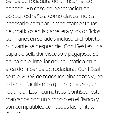
banda de rodadura de un neumático
d
dañado. En caso de penetración de
e
objetos extraños, como clavos, no es
s
necesario cambiar inmediatamente los
t
neumáticos en la carretera y los orificios
S
permanecen sellados incluso si el objeto
to
a
punzante se desprende. ContiSeal es una
e
capa de sellador viscoso y pegajoso. Se
y
a
aplica en el interior del neumático en el
o
q
área de la banda de rodadura. ContiSeal
q
sella el 80 % de todos los pinchazos y, por
a
q
lo tanto, facilitamos que puedas seguir
r
rodando. Los neumáticos ContiSeal están
r
marcados con un símbolo en el flanco y
e
son compatibles con todas las llantas.
s