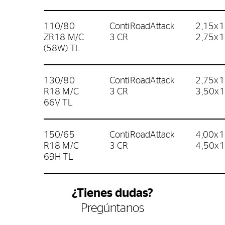
110/80
ContiRoadAttack
2,15x1
ZR18 M/C
3 CR
2,75x1
(58W) TL
130/80
ContiRoadAttack
2,75x1
R18 M/C
3 CR
3,50x
66V TL
150/65
ContiRoadAttack
4,00x1
R18 M/C
3 CR
4,50x
69H TL
¿Tienes dudas?
Pregúntanos