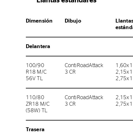
Llantas estándares
Dimensión
Dibujo
Llanta
estánd
Delantera
100/90
ContiRoadAttack
1,60x18
R18 M/C
3 CR
2,15x1
56V TL
2,75x
110/80
ContiRoadAttack
2,15x1
ZR18 M/C
3 CR
2,75x1
(58W) TL
Trasera