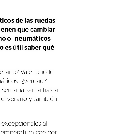
icos de las ruedas
tienen que cambiar
rno o neumáticos
o es útil saber qué
verano? Vale, puede
máticos, ¿verdad?
e semana santa hasta
 el verano y también
excepcionales al
 temperatura cae por