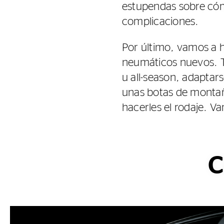
estupendas sobre cóm
complicaciones.
Por último, vamos a 
neumáticos nuevos. T
u all-season, adapta
unas botas de montañ
hacerles el rodaje. V
C