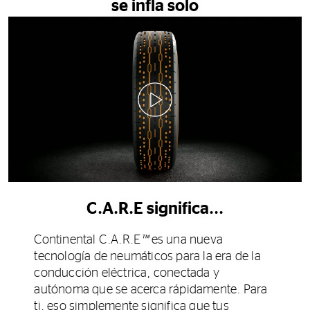
se infla solo
0:00 / 0:33
C.A.R.E significa...
Continental C.A.R.E
™
es una nueva
tecnología de neumáticos para la era de la
conducción eléctrica, conectada y
autónoma que se acerca rápidamente. Para
ti, eso simplemente significa que tus