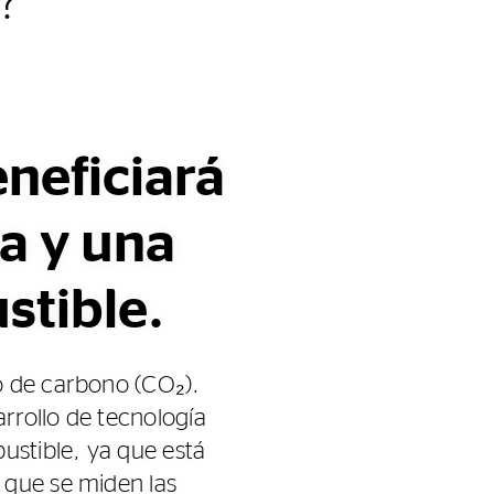
?
neficiará
a y una
stible.
o de carbono (CO₂).
arrollo de tecnología
stible, ya que está
 que se miden las