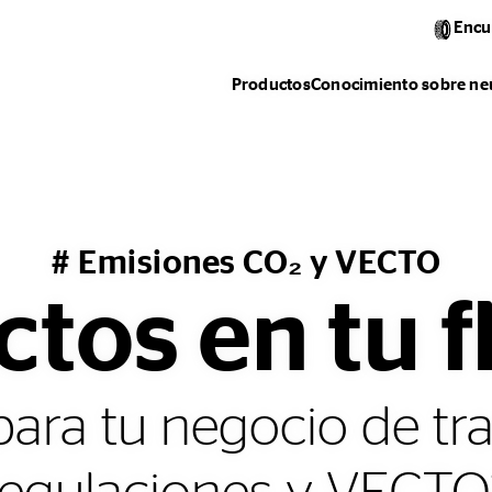
Encu
Productos
Conocimiento sobre ne
# Emisiones CO₂ y VECTO
ctos en tu f
para tu negocio de tr