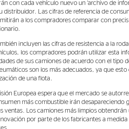
n con cada vehículo nuevo un 'archivo de info
su distribuidor. Las cifras de referencia de con
mitirán a los compradores comparar con preci
ionario.
bién incluyen las cifras de resistencia a la rod
ículos, los compradores podrán utilizar esta in
dades de sus camiones de acuerdo con el tipo d
 neumáticos son los más adecuados, ya que est
lización de una flota.
misión Europea espera que el mercado se autorr
nsumen más combustible irán desapareciendo 
s ventas. Los camiones más limpios obtendrán 
novación por parte de los fabricantes a medid
tes.