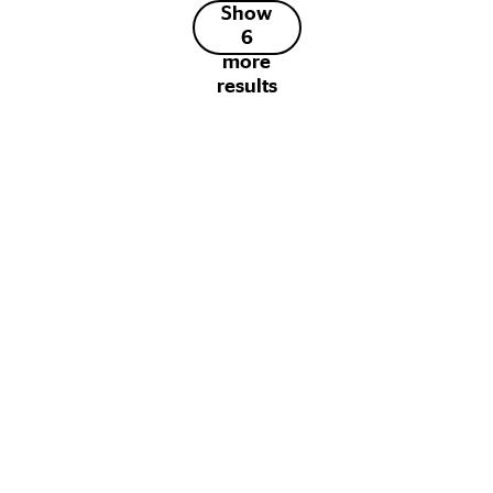
Show
6
more
results