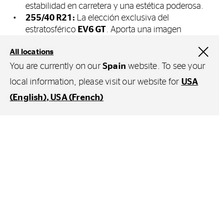
estabilidad en carretera y una estética poderosa.
255/40 R21:
La elección exclusiva del
estratosférico
EV6 GT
. Aporta una imagen
espectacular y maximiza el agarre para gestionar
All locations
aceleraciones de 0 a 100 km/h en apenas 3,5
segundos.
You are currently on our
Spain
website. To see your
local information, please visit our website for
USA
Tras la instalación de tus nuevos neumáticos en un
taller Continental
, recuerda solicitar un equilibrado
(English)
USA (French)
preciso (esencial para evitar vibraciones en ruedas de
gran diámetro).
Filtros
Guía de tamaños de
Tipo de vehículo
neumáticos por año y modelo
Elige tipo de vehículo
Equipación original del fabricante (OEM)
Año del
Línea de
Tamaño
Ta
modelo
equipamiento
Eje
Ej
Elige el fabricante original