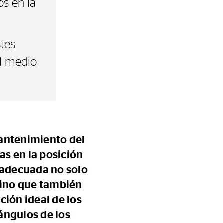
os en la
stes
l medio
mantenimiento del
as en la posición
n adecuada no solo
 sino que también
ción ideal de los
 ángulos de los