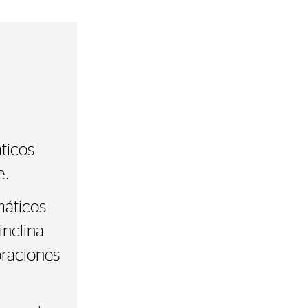
ticos
e.
máticos
inclina
braciones