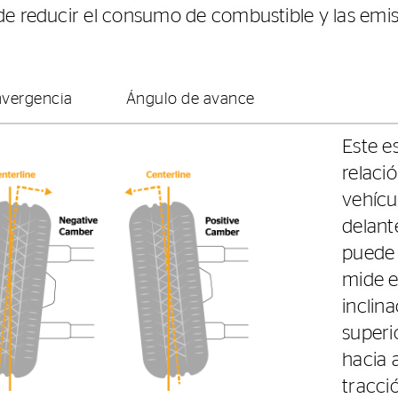
de reducir el consumo de combustible y las emis
nvergencia
Ángulo de avance
Este e
relació
vehícu
delant
puede 
mide e
inclin
superi
hacia 
tracci