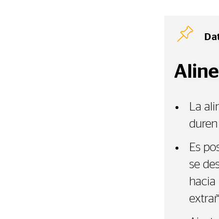
Da
Alin
La al
duren
Es pos
se de
hacia 
extra